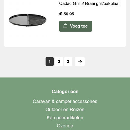
Cadac Grill 2 Braai grill/bakplaat
€ 59,95
Voeg toe
1
2
3
Categorieën
Caravan & camper accessoires
Outdoor en Reizen
Kampeerartikelen
Overige