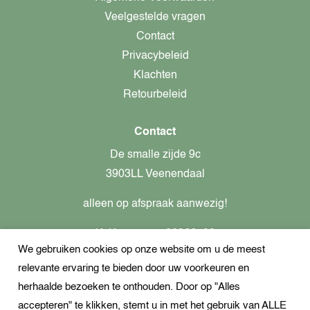
Veelgestelde vragen
Contact
Privacybeleid
Klachten
Retourbeleid
Contact
De smalle zijde 9c
3903LL Veenendaal
alleen op afspraak aanwezig!
KvK-nummer: 82366799
We gebruiken cookies op onze website om u de meest
Btw-nummer: nl862437301B01
relevante ervaring te bieden door uw voorkeuren en
+31621944547
herhaalde bezoeken te onthouden. Door op "Alles
Open Whatsapp
accepteren" te klikken, stemt u in met het gebruik van ALLE