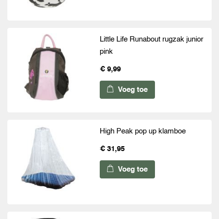
Little Life Runabout rugzak junior
pink
€ 9,99
Voeg toe
High Peak pop up klamboe
€ 31,95
Voeg toe