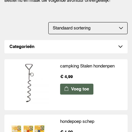
Bestel nu en maak uw volgende avontuur onvergetelijk!
Categorieën
campking Stalen hondenpen
€ 4,99
Voeg toe
hondepoep schep