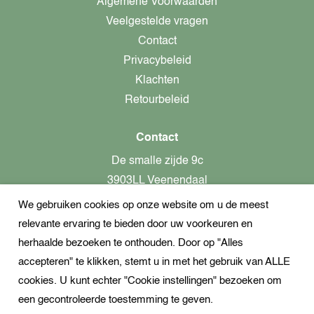
Algemene Voorwaarden
Veelgestelde vragen
Contact
Privacybeleid
Klachten
Retourbeleid
Contact
De smalle zijde 9c
3903LL Veenendaal
We gebruiken cookies op onze website om u de meest
alleen op afspraak aanwezig!
relevante ervaring te bieden door uw voorkeuren en
KvK-nummer: 82366799
herhaalde bezoeken te onthouden. Door op "Alles
Btw-nummer: nl862437301B01
accepteren" te klikken, stemt u in met het gebruik van ALLE
cookies. U kunt echter "Cookie instellingen" bezoeken om
+31621944547
een gecontroleerde toestemming te geven.
Open Whatsapp