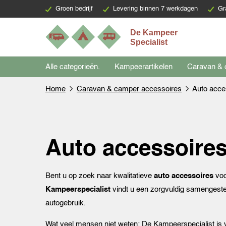
Groen bedrijf
Levering binnen 7 werkdagen
Gr
Alle categorieën.
Kampeerartikelen
Caravan & 
Home
Caravan & camper accessoires
Auto acce
Auto accessoire
Bent u op zoek naar kwalitatieve
auto accessoires
voo
Kampeerspecialist
vindt u een zorgvuldig samengesteld
autogebruik.
Wat veel mensen niet weten: De Kampeerspecialist is