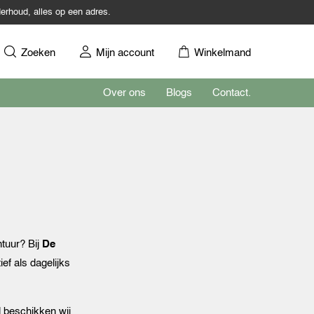
erhoud, alles op een adres.
Zoeken
Mijn account
Winkelmand
Over ons
Blogs
Contact.
tuur? Bij
De
ef als dagelijks
d beschikken wij