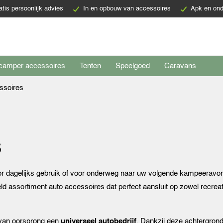
atis persoonlijk advies
In en opbouw van accessoires
Apk en ond
camper accessoires
Tenten
Speelgoed
Caravans
ssoires
s
r dagelijks gebruik of voor onderweg naar uw volgende kampeeravon
 assortiment auto accessoires dat perfect aansluit op zowel recreati
 van oorsprong een
universeel autobedrijf
. Dankzij deze achtergron