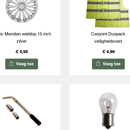
ic Meridian wieldop 15 inch
Carpoint Duopack
zilver
veiligheidsvest
€ 5,95
€ 9,99
Voeg toe
Voeg toe