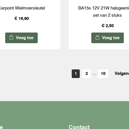
Carpoint Wielmoersleutel
BA15s 12V 21W halogeen
set van 2 stuks
€ 16,90
€ 2,50
Voeg toe
Voeg toe
…
1
2
10
Volgen
e
Contact