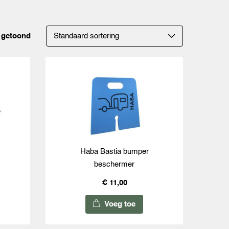
t getoond
Haba Bastia bumper
beschermer
€ 11,00
Voeg toe