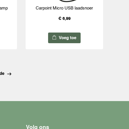
lamp
Carpoint Micro USB laadsnoer
€ 6,99
Voeg toe
de
Volg ons