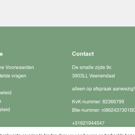
e
Contact
ne Voorwaarden
De smalle zijde 9c
telde vragen
3903LL Veenendaal
alleen op afspraak aanwezig!
beleid
n
KvK-nummer: 82366799
eleid
Btw-nummer: nl862437301B
+31621944547
Open Whatsapp