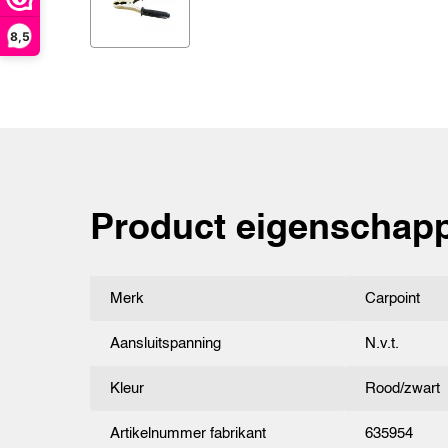
8,5
Product eigenschap
Merk
Carpoint
Aansluitspanning
N.v.t.
Kleur
Rood/zwart
Artikelnummer fabrikant
635954