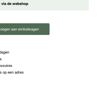
en via de webshop
oegen aan winkelwagen
kdagen
es
essoires
s op een adres