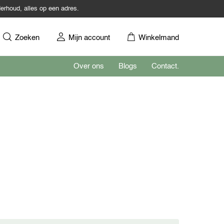
erhoud, alles op een adres.
Zoeken
Mijn account
Winkelmand
Over ons
Blogs
Contact.