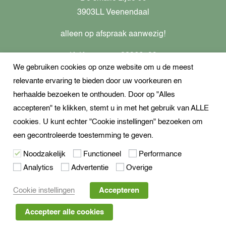
3903LL Veenendaal
alleen op afspraak aanwezig!
KvK-nummer: 82366799
We gebruiken cookies op onze website om u de meest
Btw-nummer: nl862437301B01
relevante ervaring te bieden door uw voorkeuren en
+31621944547
herhaalde bezoeken te onthouden. Door op "Alles
Open Whatsapp
accepteren" te klikken, stemt u in met het gebruik van ALLE
info@dekampeerspecialist.nl
cookies. U kunt echter "Cookie instellingen" bezoeken om
een gecontroleerde toestemming te geven.
Volg ons
Noodzakelijk
Functioneel
Performance
Analytics
Advertentie
Overige
Cookie instellingen
Accepteren
De waardering van dekampeerspecialist.nl bij
WebwinkelKeur
Accepteer alle cookies
Reviews
is 8.5/10 gebaseerd op 206 reviews.