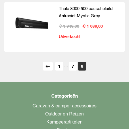
Thule 8000 500 cassetteluifel
Antraciet-Mystic Grey
€ 1 949,00
€ 1 689,00
Uitverkocht
…
1
7
8
Categorieën
Caravan & camper accessoires
Outdoor en Reizen
Kampeerartikelen