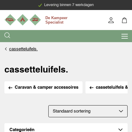
Levering binnen 7 werkdagen
cassetteluifels.
cassetteluifels.
Caravan & camper accessoires
casseteluifels & z
Categorieën