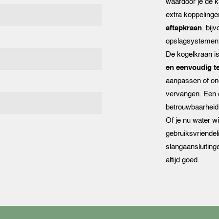
waardoor je de k
extra koppelinge
aftapkraan
, bij
opslagsystemen
De kogelkraan i
en eenvoudig te
aanpassen of on
vervangen. Een 
betrouwbaarheid en
Of je nu water w
gebruiksvriendel
slangaansluitin
altijd goed.