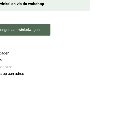
winkel en via de webshop
oegen aan winkelwagen
kdagen
es
essoires
s op een adres