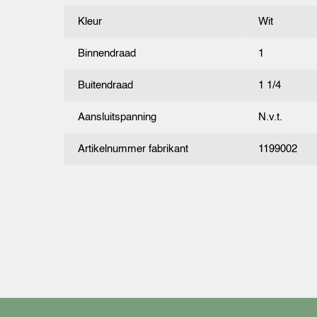
Kleur
Wit
Binnendraad
1
Buitendraad
1 1/4
Aansluitspanning
N.v.t.
Artikelnummer fabrikant
1199002