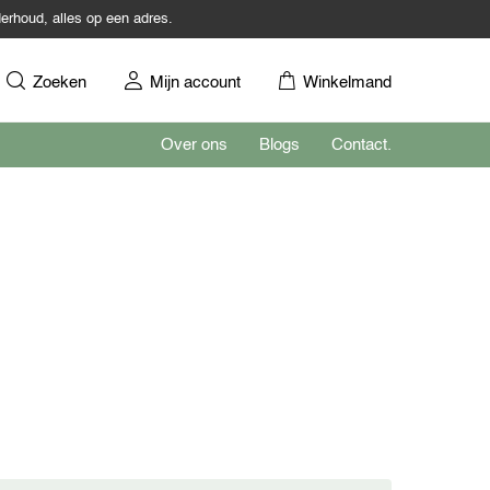
erhoud, alles op een adres.
Zoeken
Mijn account
Winkelmand
Over ons
Blogs
Contact.