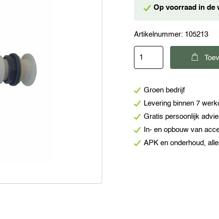
Op voorraad in de 
Artikelnummer:
105213
Vecam
Toev
Haakse
kogelkraan
Groen bedrijf
30
Levering binnen 7 wer
mm
Gratis persoonlijk advi
aantal
In- en opbouw van acc
APK en onderhoud, alle