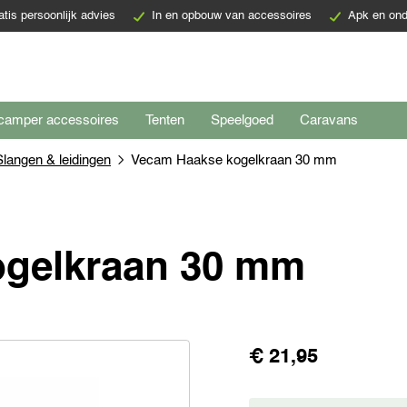
atis persoonlijk advies
In en opbouw van accessoires
Apk en ond
camper accessoires
Tenten
Speelgoed
Caravans
Slangen & leidingen
Vecam Haakse kogelkraan 30 mm
ogelkraan 30 mm
€ 21,95