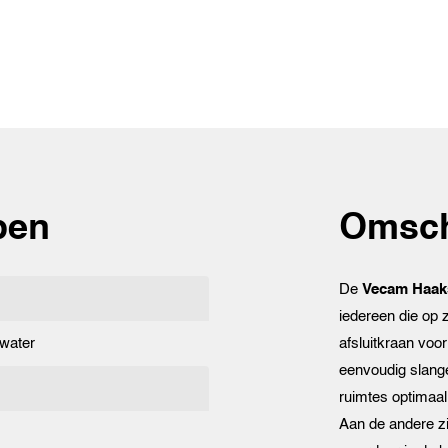
pen
Omsch
De
Vecam Haak
iedereen die op 
water
afsluitkraan voo
eenvoudig slange
ruimtes optimaal 
Aan de andere zi