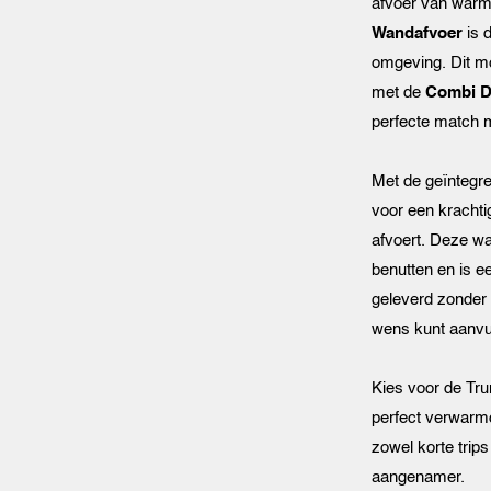
afvoer van warm
Wandafvoer
is d
omgeving. Dit mo
met de
Combi D
perfecte match 
Met de geïntegre
voor een krachti
afvoert. Deze wa
benutten en is e
geleverd zonder 
wens kunt aanvul
Kies voor de Tr
perfect verwarmd
zowel korte trip
aangenamer.