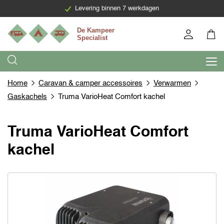
Levering binnen 7 werkdagen
Gratis persoonlijk advies
Home
Caravan & camper accessoires
Verwarmen
Gaskachels
Truma VarioHeat Comfort kachel
Truma VarioHeat Comfort
kachel