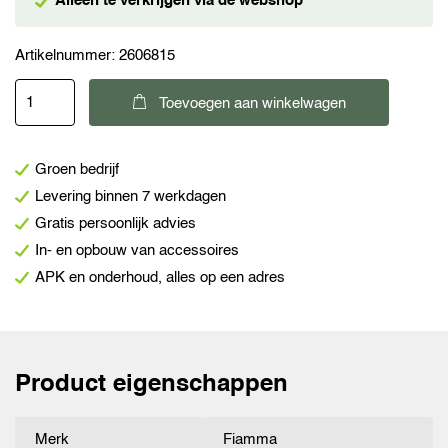
Alleen te verkrijgen via de webshop
Artikelnummer:
2606815
Fiamma
Toevoegen aan winkelwagen
F45
S
Groen bedrijf
350
Levering binnen 7 werkdagen
cassetteluifel
Gratis persoonlijk advies
titanium
In- en opbouw van accessoires
Royal
APK en onderhoud, alles op een adres
grey
aantal
Product eigenschappen
Merk
Fiamma