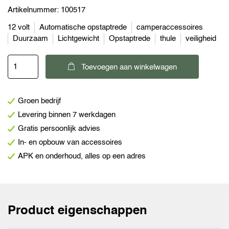
Artikelnummer:
100517
12 volt
Automatische opstaptrede
camperaccessoires
Duurzaam
Lichtgewicht
Opstaptrede
thule
veiligheid
Thule
Toevoegen aan winkelwagen
Omni-
Step
Groen bedrijf
12
Levering binnen 7 werkdagen
volt
Gratis persoonlijk advies
Double
In- en opbouw van accessoires
380
APK en onderhoud, alles op een adres
opstaptrede
aantal
Product eigenschappen