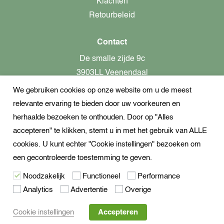
Klachten
Retourbeleid
Contact
De smalle zijde 9c
3903LL Veenendaal
We gebruiken cookies op onze website om u de meest
alleen op afspraak aanwezig!
relevante ervaring te bieden door uw voorkeuren en
KvK-nummer: 82366799
herhaalde bezoeken te onthouden. Door op "Alles
Btw-nummer: nl862437301B01
accepteren" te klikken, stemt u in met het gebruik van ALLE
cookies. U kunt echter "Cookie instellingen" bezoeken om
+31621944547
een gecontroleerde toestemming te geven.
Open Whatsapp
Noodzakelijk
Functioneel
Performance
info@dekampeerspecialist.nl
Analytics
Advertentie
Overige
Volg ons
Cookie instellingen
Accepteren