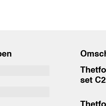
pen
Omsch
Thetfo
set C2
Thetfo