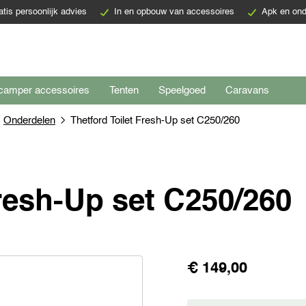
atis persoonlijk advies
In en opbouw van accessoires
Apk en ond
camper accessoires
Tenten
Speelgoed
Caravans
Onderdelen
Thetford Toilet Fresh-Up set C250/260
Fresh-Up set C250/260
€ 149,00