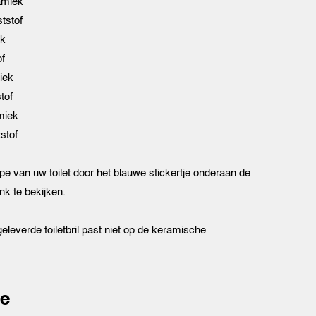
miek
tstof
k
f
iek
tof
miek
stof
ype van uw toilet door het blauwe stickertje onderaan de
nk te bekijken.
leverde toiletbril past niet op de keramische
e