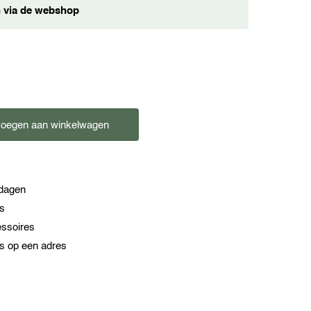
en via de webshop
oegen aan winkelwagen
kdagen
es
essoires
s op een adres