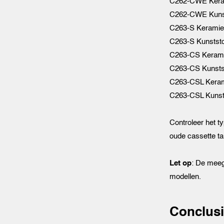
C262-CWE Kera
C262-CWE Kuns
C263-S Keramie
C263-S Kunststo
C263-CS Keram
C263-CS Kunsts
C263-CSL Kera
C263-CSL Kunst
Controleer het t
oude cassette ta
Let op
: De meege
modellen.
Conclusi