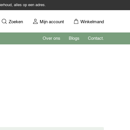
erhoud, alles op een adres.
Zoeken
Mijn account
Winkelmand
Over ons
Blogs
Contact.