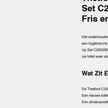
Set C2
Fris e
Het onderhouden 
een hygiënische 
Up Set C250/260
uw toilet weer a
Wat Zit E
De Thetford C250
Een nieuwe toilet
Een afvalcassett