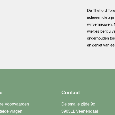
De Thetford Toil
iedereen die zij
wil vernieuwen. 
wieltjes bent u 
onderhouden toi
en geniet van een
e
Contact
ne Voorwaarden
De smalle zijde 9c
telde vragen
3903LL Veenendaal