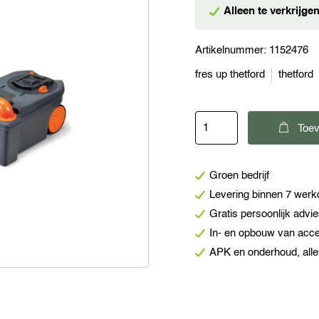
Alleen te verkrijg
Artikelnummer:
1152476
fres up thetford
thetford
Thetford
Toev
Toilet
Fresh-
Groen bedrijf
Up
Levering binnen 7 wer
set
Gratis persoonlijk advi
C250/260
In- en opbouw van acc
aantal
APK en onderhoud, alle