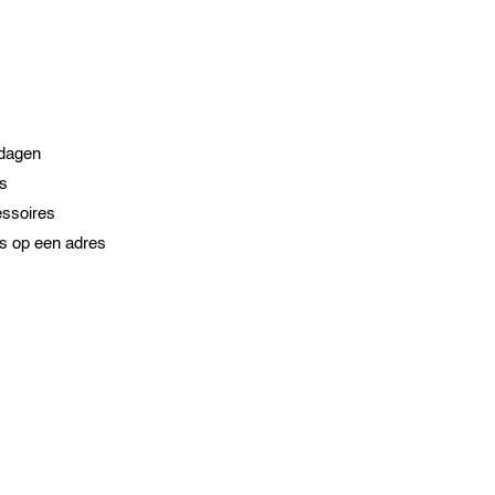
kdagen
es
essoires
s op een adres