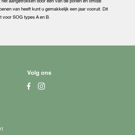
t het aangetrokken door een van de poriën en omdat
ljoenen van heeft kunt u gemakkelijk een jaar vooruit. Dit
kt voor SOG types A en B.
Volg ons
01