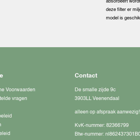
absorbeert word
deze filter er mi
model is geschi
e
Contact
ne Voorwaarden
De smalle zijde 9c
telde vragen
3903LL Veenendaal
alleen op afspraak aanwezig!
beleid
n
KvK-nummer: 82366799
eleid
Btw-nummer: nl862437301B