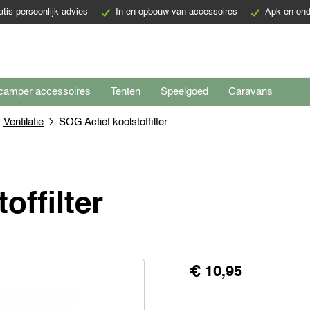
atis persoonlijk advies
In en opbouw van accessoires
Apk en ond
camper accessoires
Tenten
Speelgoed
Caravans
Ventilatie
SOG Actief koolstoffilter
offilter
€ 10,95