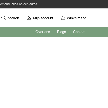
erhoud, alles op een adres.
Zoeken
Mijn account
Winkelmand
Over ons
Blogs
Contact.