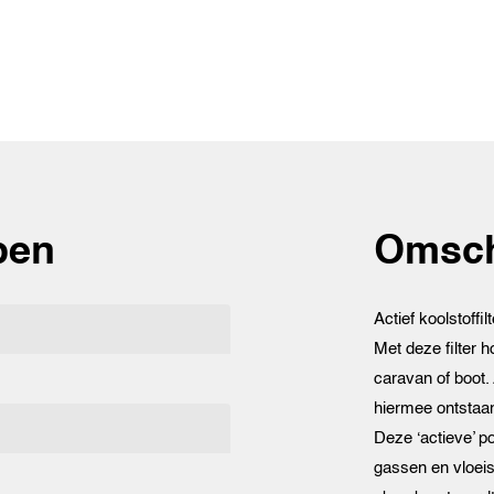
pen
Omsch
Actief koolstoffi
Met deze filter 
caravan of boot. 
hiermee ontstaan
Deze ‘actieve’ p
gassen en vloeist