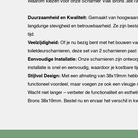
Waarom kiezen voor onze Scharnier Vlak Brons 38x
Duurzaamheid en Kwaliteit:
Gemaakt van hoogwaardi
langdurige stevigheid en betrouwbaarheid. Ze zijn best
tijd.
Veelzijdigheid:
Of je nu bezig bent met het bouwen va
toiletdeurscharnieren, deze set van 2 scharnieren past 
Eenvoudige Installatie:
Onze scharnieren zijn ontwor
installatie is snel en eenvoudig, waardoor je kostbare t
Stijlvol Design:
Met een afmeting van 38x19mm hebben
functioneel voordeel, maar voegen ze ook een vleugje st
Wacht niet langer – verbeter de functionaliteit en esth
Brons 38x19mm. Bestel nu en ervaar het verschil in kw