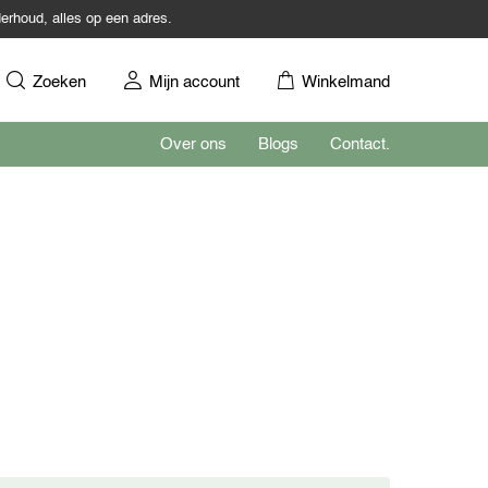
erhoud, alles op een adres.
Zoeken
Mijn account
Winkelmand
Over ons
Blogs
Contact.