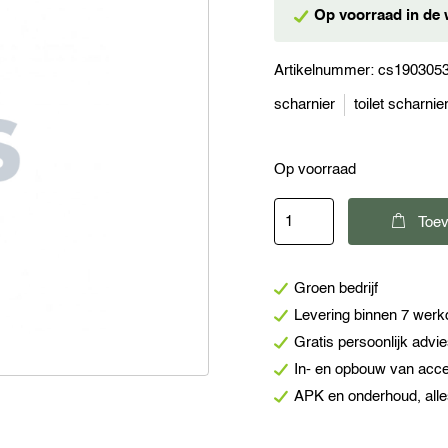
Op voorraad in de 
Artikelnummer:
cs190305
scharnier
toilet scharnie
Op voorraad
Scharnier
Toev
Vlak
Brons
Groen bedrijf
38x19mm
Levering binnen 7 wer
2st.
Gratis persoonlijk advi
aantal
In- en opbouw van acc
APK en onderhoud, alle