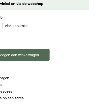
winkel en via de webshop
3b
r
vlak scharnier
oegen aan winkelwagen
kdagen
es
essoires
s op een adres