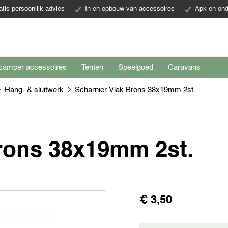
atis persoonlijk advies
In en opbouw van accessoires
Apk en ond
camper accessoires
Tenten
Speelgoed
Caravans
Hang- & sluitwerk
Scharnier Vlak Brons 38x19mm 2st.
rons 38x19mm 2st.
€ 3,50