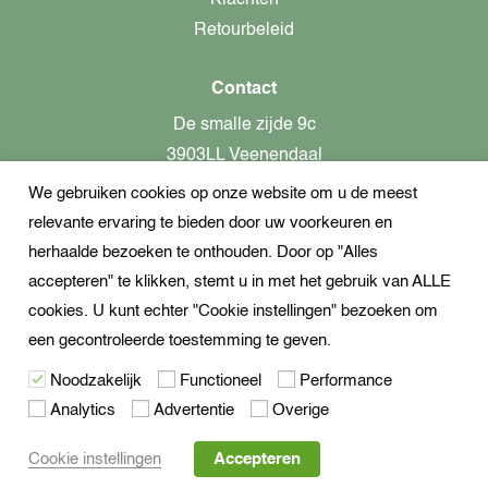
Retourbeleid
Contact
De smalle zijde 9c
3903LL Veenendaal
We gebruiken cookies op onze website om u de meest
alleen op afspraak aanwezig!
relevante ervaring te bieden door uw voorkeuren en
KvK-nummer: 82366799
herhaalde bezoeken te onthouden. Door op "Alles
Btw-nummer: nl862437301B01
accepteren" te klikken, stemt u in met het gebruik van ALLE
cookies. U kunt echter "Cookie instellingen" bezoeken om
+31621944547
een gecontroleerde toestemming te geven.
Open Whatsapp
Noodzakelijk
Functioneel
Performance
info@dekampeerspecialist.nl
Analytics
Advertentie
Overige
Volg ons
Cookie instellingen
Accepteren