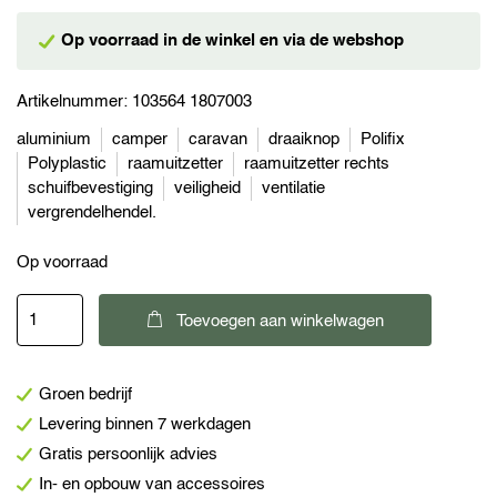
Op voorraad in de winkel en via de webshop
Artikelnummer:
103564 1807003
aluminium
camper
caravan
draaiknop
Polifix
Polyplastic
raamuitzetter
raamuitzetter rechts
schuifbevestiging
veiligheid
ventilatie
vergrendelhendel.
Op voorraad
Polyplastic
Toevoegen aan winkelwagen
Polifixbevestiging
raamuitzetter
Groen bedrijf
rechts
Levering binnen 7 werkdagen
met
Gratis persoonlijk advies
draaiknop
In- en opbouw van accessoires
200