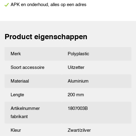
APK en onderhoud, alles op een adres
mm
aantal
Product eigenschappen
Merk
Polyplastic
Soort accessoire
Uitzetter
Materiaal
Aluminium
Lengte
200 mm
Artikelnummer
1807003B
fabrikant
Kleur
Zwart/zilver