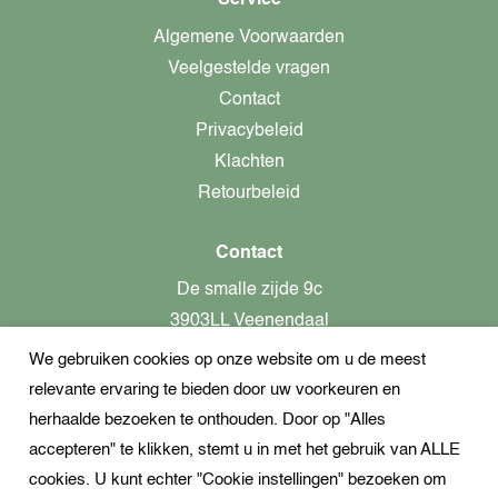
Service
Algemene Voorwaarden
Veelgestelde vragen
Contact
Privacybeleid
Klachten
Retourbeleid
Contact
De smalle zijde 9c
3903LL Veenendaal
We gebruiken cookies op onze website om u de meest
alleen op afspraak aanwezig!
relevante ervaring te bieden door uw voorkeuren en
KvK-nummer: 82366799
herhaalde bezoeken te onthouden. Door op "Alles
Btw-nummer: nl862437301B01
accepteren" te klikken, stemt u in met het gebruik van ALLE
cookies. U kunt echter "Cookie instellingen" bezoeken om
+31621944547