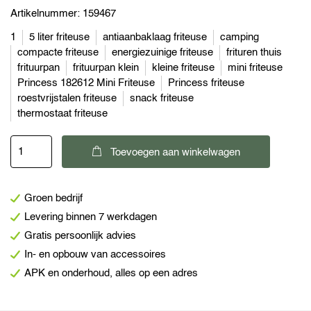
Artikelnummer:
159467
1
5 liter friteuse
antiaanbaklaag friteuse
camping
compacte friteuse
energiezuinige friteuse
frituren thuis
frituurpan
frituurpan klein
kleine friteuse
mini friteuse
Princess 182612 Mini Friteuse
Princess friteuse
roestvrijstalen friteuse
snack friteuse
thermostaat friteuse
Princess
Toevoegen aan winkelwagen
182612
Mini
Groen bedrijf
friteuse
Levering binnen 7 werkdagen
aantal
Gratis persoonlijk advies
In- en opbouw van accessoires
APK en onderhoud, alles op een adres