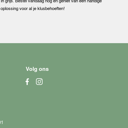
in grijs. Bestel vandaag nog en geniet van een handige
 oplossing voor al je klusbehoeften!
Volg ons
01