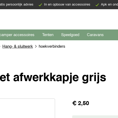
atis persoonlijk advies
In en opbouw van accessoires
Apk en ond
camper accessoires
Tenten
Speelgoed
Caravans
Hang- & sluitwerk
hoekverbinders
t afwerkkapje grijs
€ 2,50