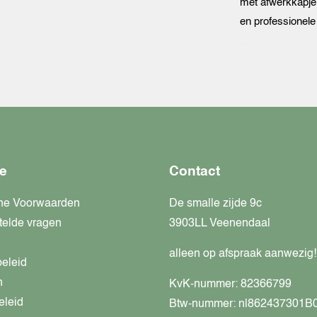
met afwerkkapje 
en professionele
e
Contact
ne Voorwaarden
De smalle zijde 9c
telde vragen
3903LL Veenendaal
alleen op afspraak aanwezig!
beleid
n
KvK-nummer: 82366799
eleid
Btw-nummer: nl862437301B