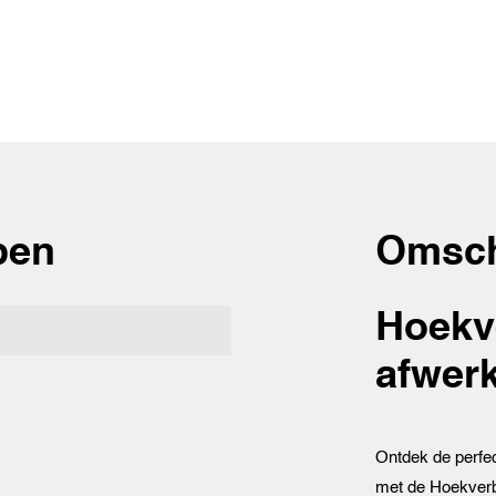
pen
Omsch
Hoekv
afwerk
Ontdek de perfec
met de Hoekverbi