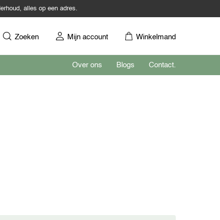
erhoud, alles op een adres.
Zoeken
Mijn account
Winkelmand
Over ons
Blogs
Contact.