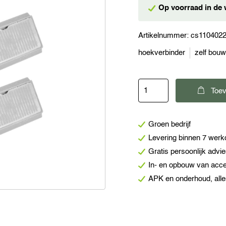
Op voorraad in de 
Artikelnummer:
cs110402
hoekverbinder
zelf bou
Hoekverbinder
Toev
met
afwerkkapje
Groen bedrijf
grijs
Levering binnen 7 wer
aantal
Gratis persoonlijk advi
In- en opbouw van acc
APK en onderhoud, alle