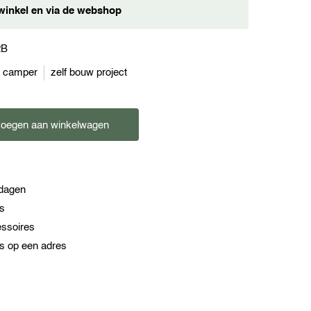
winkel en via de webshop
2B
w camper
zelf bouw project
oegen aan winkelwagen
kdagen
es
essoires
s op een adres