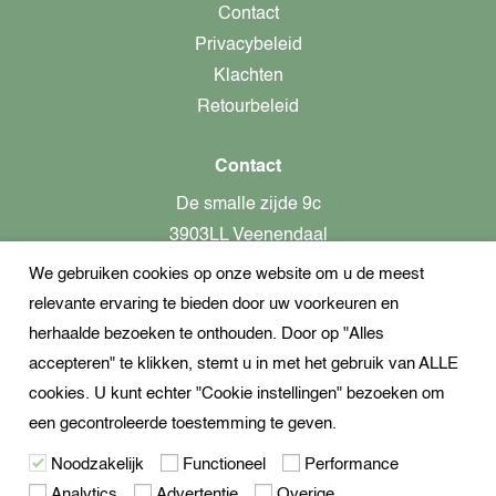
Contact
Privacybeleid
Klachten
Retourbeleid
Contact
De smalle zijde 9c
3903LL Veenendaal
We gebruiken cookies op onze website om u de meest
alleen op afspraak aanwezig!
relevante ervaring te bieden door uw voorkeuren en
KvK-nummer: 82366799
herhaalde bezoeken te onthouden. Door op "Alles
Btw-nummer: nl862437301B01
accepteren" te klikken, stemt u in met het gebruik van ALLE
cookies. U kunt echter "Cookie instellingen" bezoeken om
+31621944547
een gecontroleerde toestemming te geven.
Open Whatsapp
Noodzakelijk
Functioneel
Performance
info@dekampeerspecialist.nl
Analytics
Advertentie
Overige