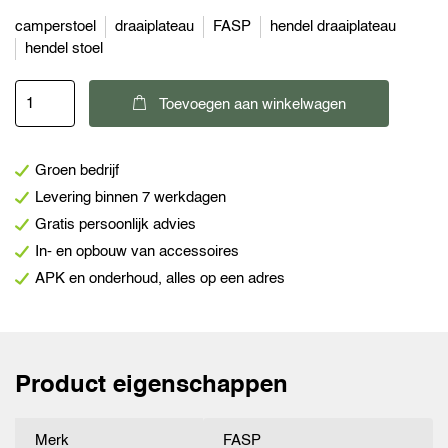
camperstoel
draaiplateau
FASP
hendel draaiplateau
hendel stoel
FASP
Toevoegen aan winkelwagen
losse
hendel
Groen bedrijf
voor
Levering binnen 7 werkdagen
draaiplateau
Gratis persoonlijk advies
rechts
In- en opbouw van accessoires
bijrijder
APK en onderhoud, alles op een adres
aantal
Product eigenschappen
Merk
FASP