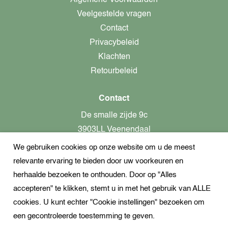
Veelgestelde vragen
Contact
Privacybeleid
Klachten
Retourbeleid
Contact
De smalle zijde 9c
3903LL Veenendaal
We gebruiken cookies op onze website om u de meest
alleen op afspraak aanwezig!
relevante ervaring te bieden door uw voorkeuren en
KvK-nummer: 82366799
herhaalde bezoeken te onthouden. Door op "Alles
Btw-nummer: nl862437301B01
accepteren" te klikken, stemt u in met het gebruik van ALLE
cookies. U kunt echter "Cookie instellingen" bezoeken om
+31621944547
een gecontroleerde toestemming te geven.
Open Whatsapp