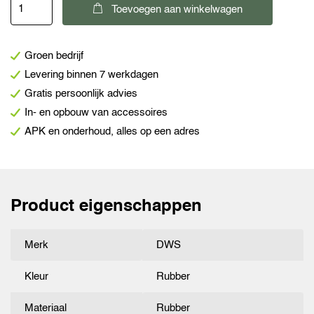
DWS
Toevoegen aan winkelwagen
universeel
rubberen
Groen bedrijf
ring
Levering binnen 7 werkdagen
3
Gratis persoonlijk advies
stuks
In- en opbouw van accessoires
aantal
APK en onderhoud, alles op een adres
Product eigenschappen
Merk
DWS
Kleur
Rubber
Materiaal
Rubber