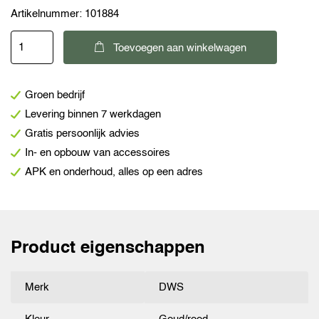
Artikelnummer:
101884
DWS
Toevoegen aan winkelwagen
Snelkoppeling
8
Groen bedrijf
mm
Levering binnen 7 werkdagen
knelkoppeling
Gratis persoonlijk advies
x
In- en opbouw van accessoires
insteek
APK en onderhoud, alles op een adres
aantal
Product eigenschappen
Merk
DWS