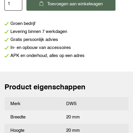
DWS
Toevoegen aan winkelwagen
meubelverbinders
4
Groen bedrijf
gaats
Levering binnen 7 werkdagen
bruin
Gratis persoonlijk advies
aantal
In- en opbouw van accessoires
APK en onderhoud, alles op een adres
Product eigenschappen
Merk
DWS
Breedte
20 mm
Hoogte
20 mm