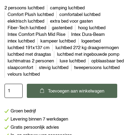
2 persoons luchtbed
camping luchtbed
Comfort Plush luchtbed
comfortabel luchtbed
elektrisch luchtbed
extra bed voor gasten
Fiber-Tech luchtbed
gastenbed
hoog luchtbed
Intex Comfort Plush Mid Rise
Intex Dura-Beam
intex luchtbed
kampeer luchtbed
logeerbed
luchtbed 191x137 cm
luchtbed 272 kg draagvermogen
luchtbed met draagtas
luchtbed met ingebouwde pomp
luchtmatras 2 personen
luxe luchtbed
opblaasbaar bed
slaapcomfort
stevig luchtbed
tweepersoons luchtbed
velours luchtbed
Dura-
Toevoegen aan winkelwagen
Beam
Comfort-
Groen bedrijf
Plush
Levering binnen 7 werkdagen
Mid-
Gratis persoonlijk advies
Rise