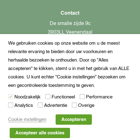
Contact
De smalle zijde 9c
3903LL Veenendaal
We gebruiken cookies op onze website om u de meest
alleen op afspraak aanwezig!
relevante ervaring te bieden door uw voorkeuren en
KvK-nummer: 82366799
herhaalde bezoeken te onthouden. Door op "Alles
Btw-nummer: nl862437301B01
accepteren" te klikken, stemt u in met het gebruik van ALLE
cookies. U kunt echter "Cookie instellingen" bezoeken om
+31621944547
een gecontroleerde toestemming te geven.
Open Whatsapp
Noodzakelijk
Functioneel
Performance
info@dekampeerspecialist.nl
Analytics
Advertentie
Overige
Volg ons
Cookie instellingen
Accepteren
Accepteer alle cookies