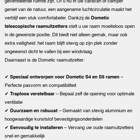
geventileerde ruimte zijn. Of u nu in uw caravan of camper
geniet van de natuur, een aangename luchtcirculatie maakt het
verblijf een stuk comfortabeler. Dankzij de
Dometic
telescopische raamuitzetters
stelt u uw raam moeiteloos open
in de gewenste positie. Dit biedt niet alleen gemak, maar ook
extra veiligheid: het raam blijft stevig op zijn plek zonder
ongewenst dicht te vallen bij een windvlaag.
Daarnaast is de Dometic raamuitzetter:
✔
Speciaal ontworpen voor Dometic S4 en S5 ramen
–
Perfecte pasvorm en compatibiliteit
✔
Traploos verstelbaar
– Bepaal zelf de opening voor optimale
ventilatie
✔
Duurzaam en robuust
– Gemaakt van stevig aluminium en
hoogwaardige kunststof bevestigingsonderdelen
✔
Eenvoudig te installeren
– Vervang uw oude raamuitzetters
snel en gemakkelijk