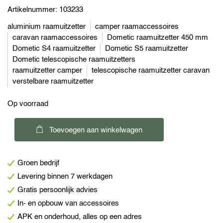
Artikelnummer:
103233
aluminium raamuitzetter
camper raamaccessoires
caravan raamaccessoires
Dometic raamuitzetter 450 mm
Dometic S4 raamuitzetter
Dometic S5 raamuitzetter
Dometic telescopische raamuitzetters
raamuitzetter camper
telescopische raamuitzetter caravan
verstelbare raamuitzetter
Op voorraad
Dometic
Toevoegen aan winkelwagen
Telescopische
raamuitzetters
Groen bedrijf
450
Levering binnen 7 werkdagen
mm
Gratis persoonlijk advies
aantal
In- en opbouw van accessoires
APK en onderhoud, alles op een adres