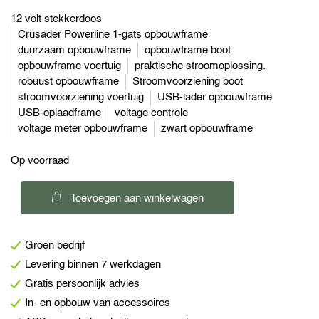
12 volt stekkerdoos
Crusader Powerline 1-gats opbouwframe
duurzaam opbouwframe
opbouwframe boot
opbouwframe voertuig
praktische stroomoplossing.
robuust opbouwframe
Stroomvoorziening boot
stroomvoorziening voertuig
USB-lader opbouwframe
USB-oplaadframe
voltage controle
voltage meter opbouwframe
zwart opbouwframe
Op voorraad
Crusader
Toevoegen aan winkelwagen
Powerline
1-
Groen bedrijf
gats
Levering binnen 7 werkdagen
opbouwframe
Gratis persoonlijk advies
aantal
In- en opbouw van accessoires