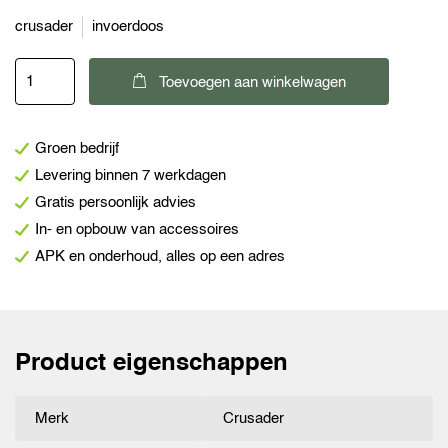
crusader
invoerdoos
Crusader
Toevoegen aan winkelwagen
CEE
invoerdoos
Groen bedrijf
MPK
Levering binnen 7 werkdagen
aantal
Gratis persoonlijk advies
In- en opbouw van accessoires
APK en onderhoud, alles op een adres
Product eigenschappen
Merk
Crusader