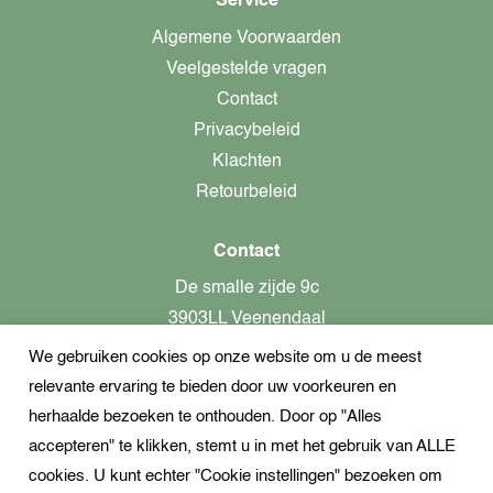
Service
Algemene Voorwaarden
Veelgestelde vragen
Contact
Privacybeleid
Klachten
Retourbeleid
Contact
De smalle zijde 9c
3903LL Veenendaal
We gebruiken cookies op onze website om u de meest
alleen op afspraak aanwezig!
relevante ervaring te bieden door uw voorkeuren en
KvK-nummer: 82366799
herhaalde bezoeken te onthouden. Door op "Alles
Btw-nummer: nl862437301B01
accepteren" te klikken, stemt u in met het gebruik van ALLE
cookies. U kunt echter "Cookie instellingen" bezoeken om
+31621944547