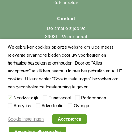
Retourbeleid
Contact
De smalle zijde 9c
3903LL Veenendaal
We gebruiken cookies op onze website om u de meest
alleen op afspraak aanwezig!
relevante ervaring te bieden door uw voorkeuren en
KvK-nummer: 82366799
herhaalde bezoeken te onthouden. Door op "Alles
Btw-nummer: nl862437301B01
accepteren" te klikken, stemt u in met het gebruik van ALLE
cookies. U kunt echter "Cookie instellingen" bezoeken om
+31621944547
een gecontroleerde toestemming te geven.
Open Whatsapp
Noodzakelijk
Functioneel
Performance
info@dekampeerspecialist.nl
Analytics
Advertentie
Overige
Volg ons
Cookie instellingen
Accepteren
Accepteer alle cookies