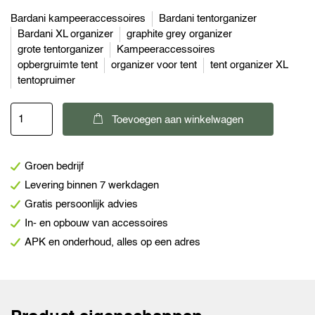
Bardani kampeeraccessoires
Bardani tentorganizer
Bardani XL organizer
graphite grey organizer
grote tentorganizer
Kampeeraccessoires
opbergruimte tent
organizer voor tent
tent organizer XL
tentopruimer
Bardani
Toevoegen aan winkelwagen
tentorganizer
XL
Groen bedrijf
graphite
Levering binnen 7 werkdagen
grey
Gratis persoonlijk advies
aantal
In- en opbouw van accessoires
APK en onderhoud, alles op een adres