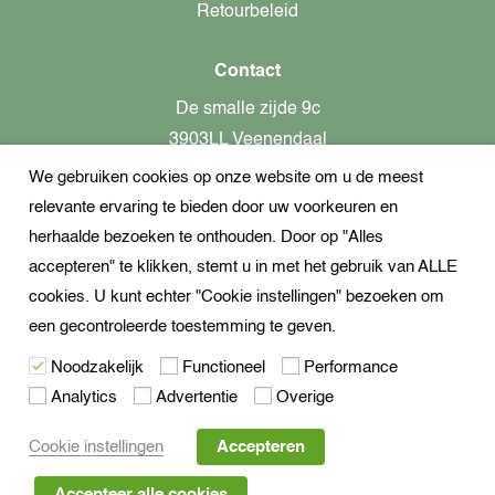
Retourbeleid
Contact
De smalle zijde 9c
3903LL Veenendaal
We gebruiken cookies op onze website om u de meest
alleen op afspraak aanwezig!
relevante ervaring te bieden door uw voorkeuren en
KvK-nummer: 82366799
herhaalde bezoeken te onthouden. Door op "Alles
Btw-nummer: nl862437301B01
accepteren" te klikken, stemt u in met het gebruik van ALLE
cookies. U kunt echter "Cookie instellingen" bezoeken om
+31621944547
een gecontroleerde toestemming te geven.
Open Whatsapp
Noodzakelijk
Functioneel
Performance
info@dekampeerspecialist.nl
Analytics
Advertentie
Overige
Volg ons
Cookie instellingen
Accepteren
Accepteer alle cookies