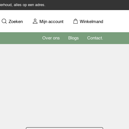
erhoud, alles op een adres.
Zoeken
Mijn account
Winkelmand
Over ons
Blogs
Contact.