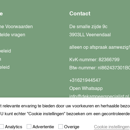
e
Contact
ne Voorwaarden
De smalle zijde 9c
telde vragen
3903LL Veenendaal
alleen op afspraak aanwezig!
beleid
n
KvK-nummer: 82366799
eleid
Btw-nummer: nl862437301B
+31621944547
Open Whatsapp
info@dekampeerspecialist.nl
relevante ervaring te bieden door uw voorkeuren en herhaalde bezoe
. U kunt echter "Cookie instellingen" bezoeken om een gecontroleerd
Analytics
Advertentie
Overige
Cookie instellingen