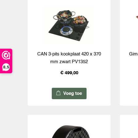
CAN 3-pits kookplaat 420 x 370
Gim
mm zwart PV1352
8,5
€ 499,00
Voeg toe