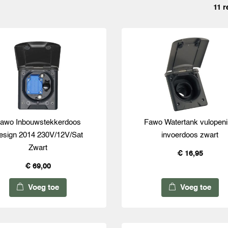
11 r
awo Inbouwstekkerdoos
Fawo Watertank vulopen
esign 2014 230V/12V/Sat
invoerdoos zwart
Zwart
€ 16,95
€ 69,00
Voeg toe
Voeg toe