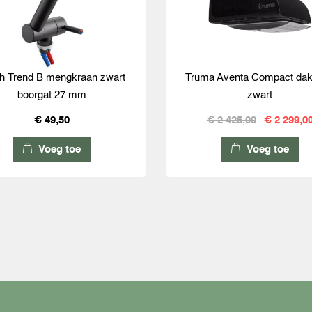
h Trend B mengkraan zwart
Truma Aventa Compact dak
boorgat 27 mm
zwart
€ 49,50
€ 2 425,00
€ 2 299,0
Voeg toe
Voeg toe