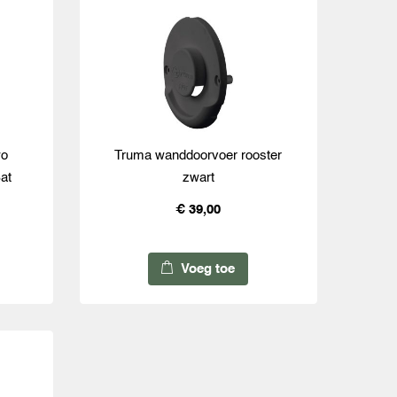
wo
Truma wanddoorvoer rooster
at
zwart
€ 39,00
Voeg toe