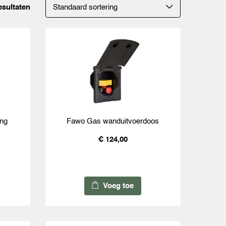
esultaten
ing
Fawo Gas wanduitvoerdoos
€ 124,00
Voeg toe