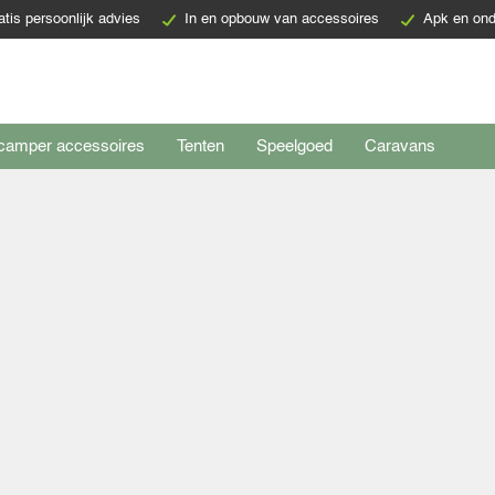
atis persoonlijk advies
In en opbouw van accessoires
Apk en ond
camper accessoires
Tenten
Speelgoed
Caravans