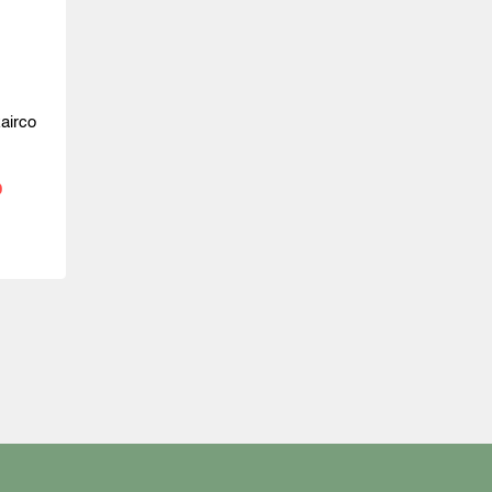
airco
0