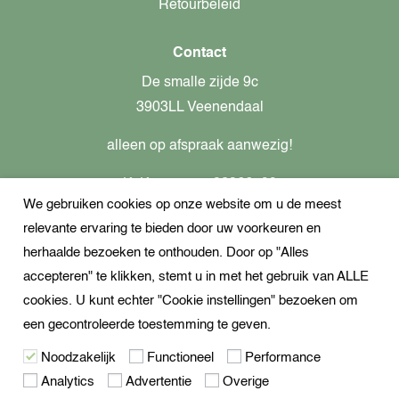
Retourbeleid
Contact
De smalle zijde 9c
3903LL Veenendaal
alleen op afspraak aanwezig!
KvK-nummer: 82366799
We gebruiken cookies op onze website om u de meest
Btw-nummer: nl862437301B01
relevante ervaring te bieden door uw voorkeuren en
+31621944547
herhaalde bezoeken te onthouden. Door op "Alles
Open Whatsapp
accepteren" te klikken, stemt u in met het gebruik van ALLE
info@dekampeerspecialist.nl
cookies. U kunt echter "Cookie instellingen" bezoeken om
een gecontroleerde toestemming te geven.
Volg ons
Noodzakelijk
Functioneel
Performance
Analytics
Advertentie
Overige