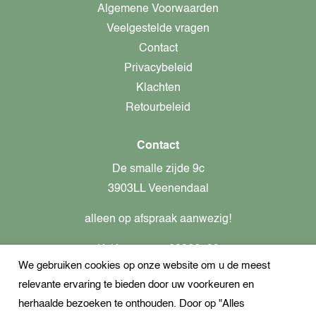
Algemene Voorwaarden
Veelgestelde vragen
Contact
Privacybeleid
Klachten
Retourbeleid
Contact
De smalle zijde 9c
3903LL Veenendaal
alleen op afspraak aanwezig!
KvK-nummer: 82366799
We gebruiken cookies op onze website om u de meest
Btw-nummer: nl862437301B01
relevante ervaring te bieden door uw voorkeuren en
+31621944547
herhaalde bezoeken te onthouden. Door op "Alles