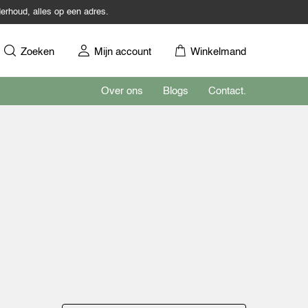
erhoud, alles op een adres.
Zoeken
Mijn account
Winkelmand
Over ons
Blogs
Contact.