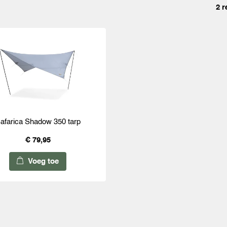
2 r
afarica Shadow 350 tarp
€ 79,95
Voeg toe