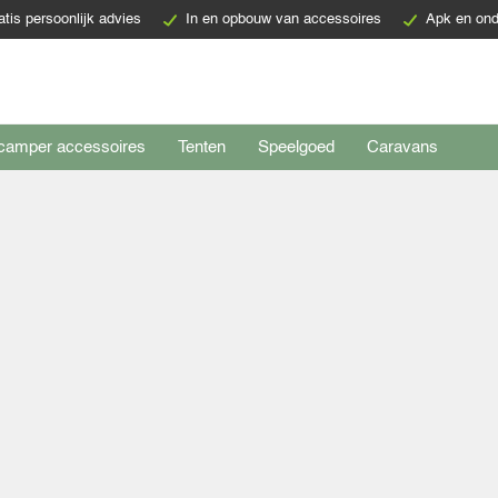
atis persoonlijk advies
In en opbouw van accessoires
Apk en ond
camper accessoires
Tenten
Speelgoed
Caravans