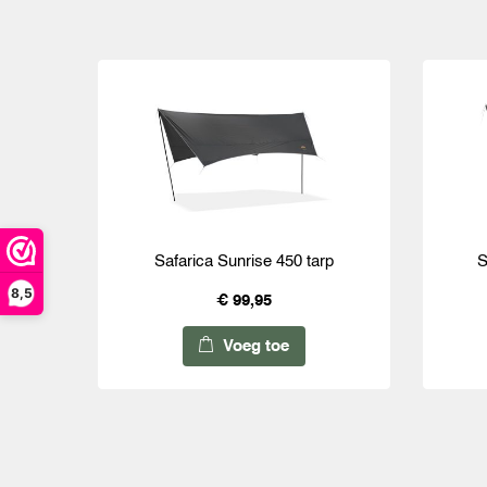
Safarica Sunrise 450 tarp
S
8,5
€ 99,95
Voeg toe