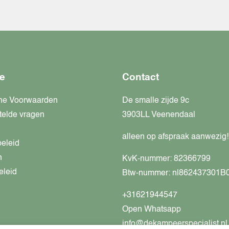
e
Contact
ne Voorwaarden
De smalle zijde 9c
telde vragen
3903LL Veenendaal
alleen op afspraak aanwezig!
beleid
n
KvK-nummer: 82366799
eleid
Btw-nummer: nl862437301B
+31621944547
Open Whatsapp
info@dekampeerspecialist.nl