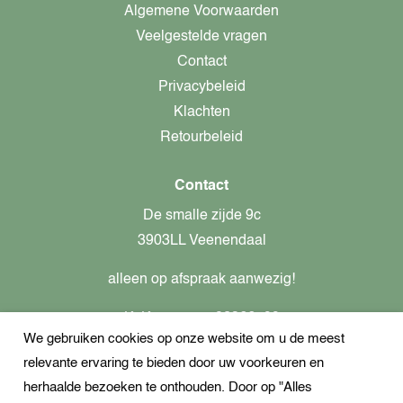
Algemene Voorwaarden
Veelgestelde vragen
Contact
Privacybeleid
Klachten
Retourbeleid
Contact
De smalle zijde 9c
3903LL Veenendaal
alleen op afspraak aanwezig!
KvK-nummer: 82366799
We gebruiken cookies op onze website om u de meest
Btw-nummer: nl862437301B01
relevante ervaring te bieden door uw voorkeuren en
+31621944547
herhaalde bezoeken te onthouden. Door op "Alles