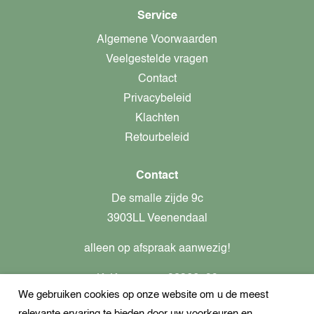
Service
Algemene Voorwaarden
Veelgestelde vragen
Contact
Privacybeleid
Klachten
Retourbeleid
Contact
De smalle zijde 9c
3903LL Veenendaal
alleen op afspraak aanwezig!
KvK-nummer: 82366799
We gebruiken cookies op onze website om u de meest
Btw-nummer: nl862437301B01
relevante ervaring te bieden door uw voorkeuren en