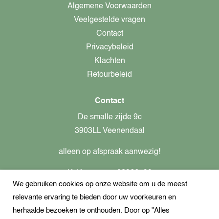
Algemene Voorwaarden
Veelgestelde vragen
Contact
Privacybeleid
Klachten
Retourbeleid
Contact
De smalle zijde 9c
3903LL Veenendaal
alleen op afspraak aanwezig!
KvK-nummer: 82366799
We gebruiken cookies op onze website om u de meest
Btw-nummer: nl862437301B01
relevante ervaring te bieden door uw voorkeuren en
+31621944547
herhaalde bezoeken te onthouden. Door op "Alles