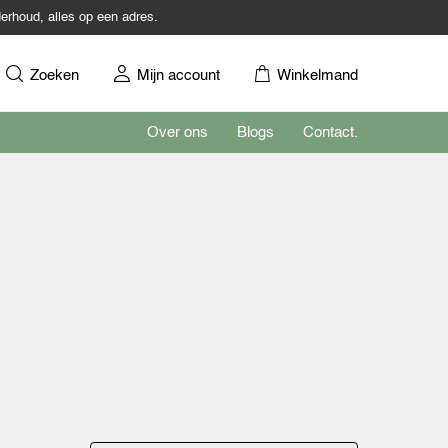
erhoud, alles op een adres.
Zoeken
Mijn account
Winkelmand
Over ons
Blogs
Contact.