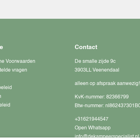
e
Contact
ne Voorwaarden
De smalle zijde 9c
telde vragen
3903LL Veenendaal
alleen op afspraak aanwezig!
beleid
n
KvK-nummer: 82366799
eleid
Btw-nummer: nl862437301B
+31621944547
Open Whatsapp
info@dekampeerspecialist.nl