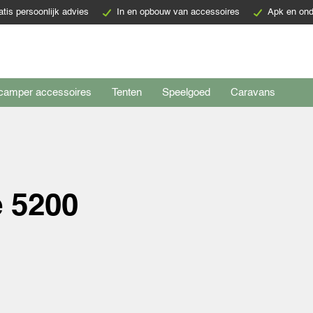
atis persoonlijk advies
In en opbouw van accessoires
Apk en ond
camper accessoires
Tenten
Speelgoed
Caravans
e 5200