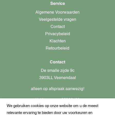
Service
Algemene Voorwaarden
Veelgestelde vragen
Contact
Privacybeleid
Klachten
Retourbeleid
Contact
De smalle zijde 9c
3903LL Veenendaal
alleen op afspraak aanwezig!
KvK-nummer: 82366799
We gebruiken cookies op onze website om u de meest
Btw-nummer: nl862437301B01
relevante ervaring te bieden door uw voorkeuren en