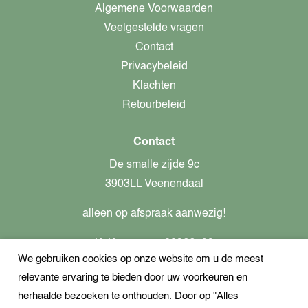
Algemene Voorwaarden
Veelgestelde vragen
Contact
Privacybeleid
Klachten
Retourbeleid
Contact
De smalle zijde 9c
3903LL Veenendaal
alleen op afspraak aanwezig!
KvK-nummer: 82366799
We gebruiken cookies op onze website om u de meest
Btw-nummer: nl862437301B01
relevante ervaring te bieden door uw voorkeuren en
+31621944547
herhaalde bezoeken te onthouden. Door op "Alles