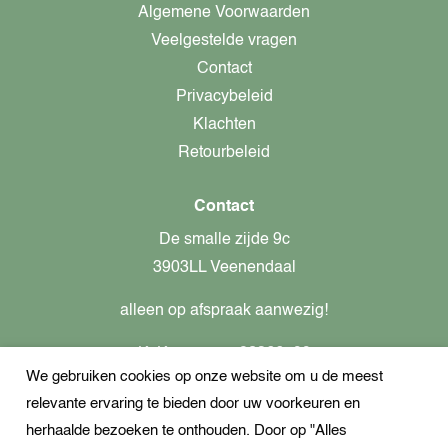
Algemene Voorwaarden
Veelgestelde vragen
Contact
Privacybeleid
Klachten
Retourbeleid
Contact
De smalle zijde 9c
3903LL Veenendaal
alleen op afspraak aanwezig!
KvK-nummer: 82366799
We gebruiken cookies op onze website om u de meest
Btw-nummer: nl862437301B01
relevante ervaring te bieden door uw voorkeuren en
+31621944547
herhaalde bezoeken te onthouden. Door op "Alles