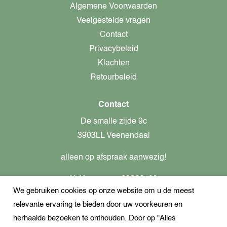
Algemene Voorwaarden
Veelgestelde vragen
Contact
Privacybeleid
Klachten
Retourbeleid
Contact
De smalle zijde 9c
3903LL Veenendaal
alleen op afspraak aanwezig!
KvK-nummer: 82366799
We gebruiken cookies op onze website om u de meest
Btw-nummer: nl862437301B01
relevante ervaring te bieden door uw voorkeuren en
+31621944547
herhaalde bezoeken te onthouden. Door op "Alles