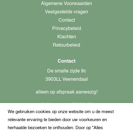
Algemene Voorwaarden
Veelgestelde vragen
Contact
Privacybeleid
Klachten
Retourbeleid
Contact
De smalle zijde 9c
3903LL Veenendaal
alleen op afspraak aanwezig!
KvK-nummer: 82366799
We gebruiken cookies op onze website om u de meest
Btw-nummer: nl862437301B01
relevante ervaring te bieden door uw voorkeuren en
+31621944547
herhaalde bezoeken te onthouden. Door op "Alles