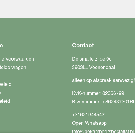
e
Contact
ne Voorwaarden
De smalle zijde 9c
telde vragen
3903LL Veenendaal
alleen op afspraak aanwezig!
beleid
n
KvK-nummer: 82366799
eleid
Btw-nummer: nl862437301B
+31621944547
Open Whatsapp
info@dekampeerspecialist.nl