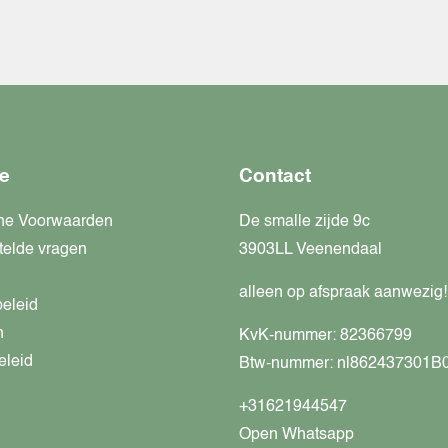
e
Contact
ne Voorwaarden
De smalle zijde 9c
telde vragen
3903LL Veenendaal
alleen op afspraak aanwezig!
beleid
n
KvK-nummer: 82366799
eleid
Btw-nummer: nl862437301B
+31621944547
Open Whatsapp