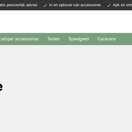
atis persoonlijk advies
In en opbouw van accessoires
Apk en ond
camper accessoires
Tenten
Speelgoed
Caravans
e