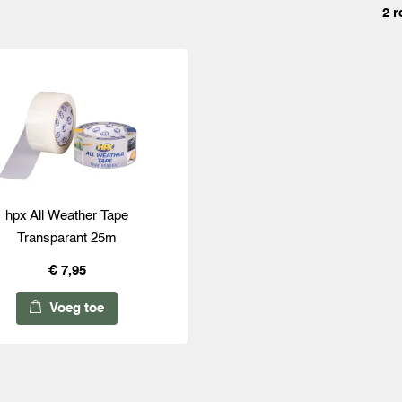
2 r
hpx All Weather Tape
Transparant 25m
€ 7,95
Voeg toe