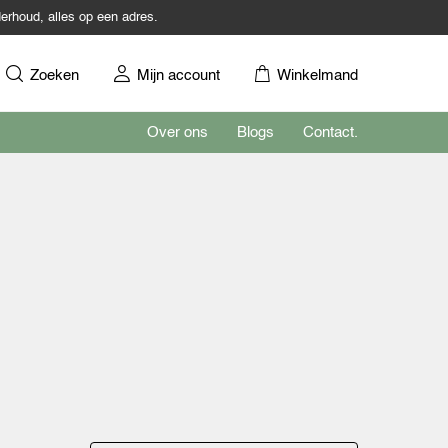
erhoud, alles op een adres.
Zoeken
Mijn account
Winkelmand
Over ons
Blogs
Contact.