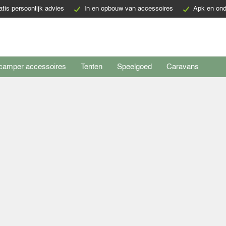
atis persoonlijk advies
In en opbouw van accessoires
Apk en ond
camper accessoires
Tenten
Speelgoed
Caravans