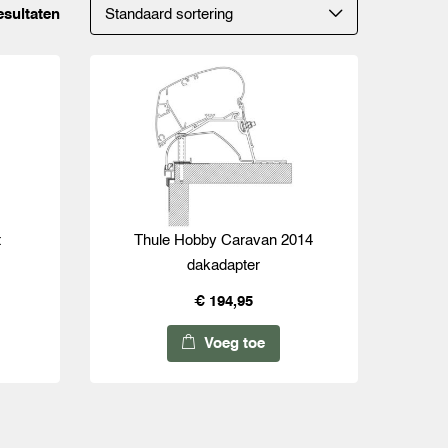
esultaten
t
Thule Hobby Caravan 2014
dakadapter
€ 194,95
Voeg toe