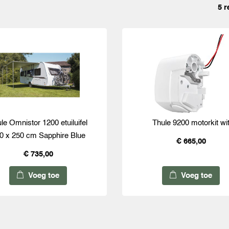
5 r
le Omnistor 1200 etuiluifel
Thule 9200 motorkit wi
0 x 250 cm Sapphire Blue
€ 665,00
€ 735,00
Voeg toe
Voeg toe