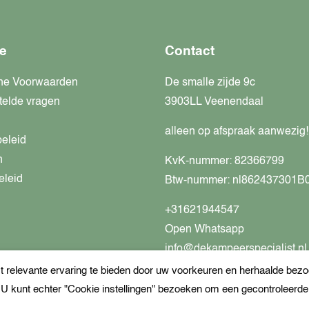
e
Contact
ne Voorwaarden
De smalle zijde 9c
telde vragen
3903LL Veenendaal
alleen op afspraak aanwezig!
beleid
n
KvK-nummer: 82366799
eleid
Btw-nummer: nl862437301B
+31621944547
Open Whatsapp
info@dekampeerspecialist.nl
relevante ervaring te bieden door uw voorkeuren en herhaalde bezoe
. U kunt echter "Cookie instellingen" bezoeken om een gecontroleerd