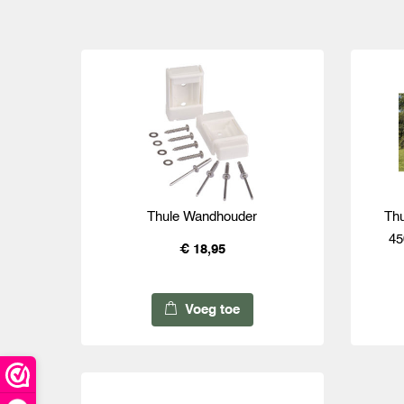
Thule Wandhouder
Thu
45
€ 18,95
Voeg toe