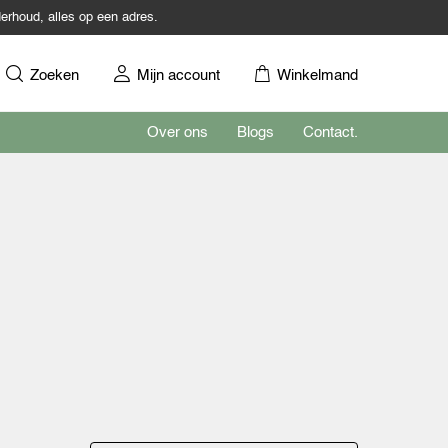
erhoud, alles op een adres.
Zoeken
Mijn account
Winkelmand
Over ons
Blogs
Contact.