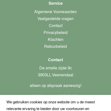
Service
Algemene Voorwaarden
Veelgestelde vragen
Contact
Privacybeleid
Klachten
Retourbeleid
Contact
De smalle zijde 9c
3903LL Veenendaal
alleen op afspraak aanwezig!
KvK-nummer: 82366799
We gebruiken cookies op onze website om u de meest
Btw-nummer: nl862437301B01
relevante ervaring te bieden door uw voorkeuren en