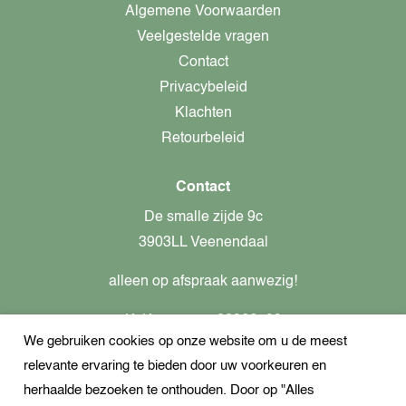
Algemene Voorwaarden
Veelgestelde vragen
Contact
Privacybeleid
Klachten
Retourbeleid
Contact
De smalle zijde 9c
3903LL Veenendaal
alleen op afspraak aanwezig!
KvK-nummer: 82366799
We gebruiken cookies op onze website om u de meest
Btw-nummer: nl862437301B01
relevante ervaring te bieden door uw voorkeuren en
+31621944547
herhaalde bezoeken te onthouden. Door op "Alles