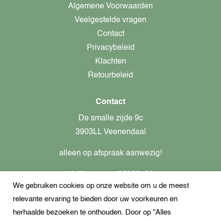
Algemene Voorwaarden
Veelgestelde vragen
Contact
Privacybeleid
Klachten
Retourbeleid
Contact
De smalle zijde 9c
3903LL Veenendaal
alleen op afspraak aanwezig!
KvK-nummer: 82366799
We gebruiken cookies op onze website om u de meest
Btw-nummer: nl862437301B01
relevante ervaring te bieden door uw voorkeuren en
+31621944547
herhaalde bezoeken te onthouden. Door op "Alles