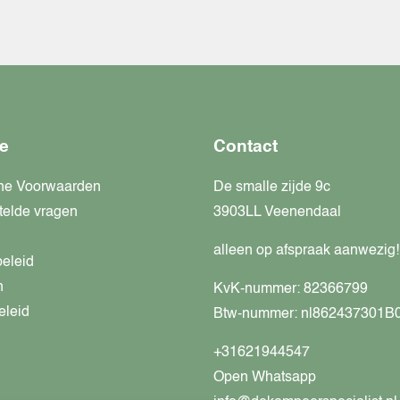
e
Contact
ne Voorwaarden
De smalle zijde 9c
telde vragen
3903LL Veenendaal
alleen op afspraak aanwezig!
beleid
n
KvK-nummer: 82366799
eleid
Btw-nummer: nl862437301B
+31621944547
Open Whatsapp