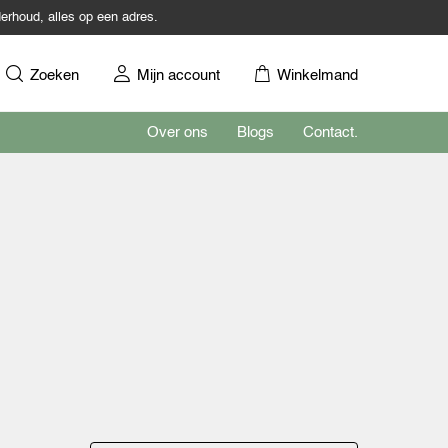
erhoud, alles op een adres.
Zoeken
Mijn account
Winkelmand
Over ons
Blogs
Contact.