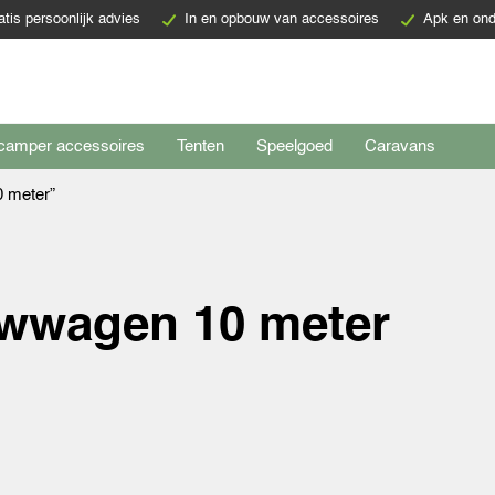
atis persoonlijk advies
In en opbouw van accessoires
Apk en ond
camper accessoires
Tenten
Speelgoed
Caravans
 meter”
wwagen 10 meter