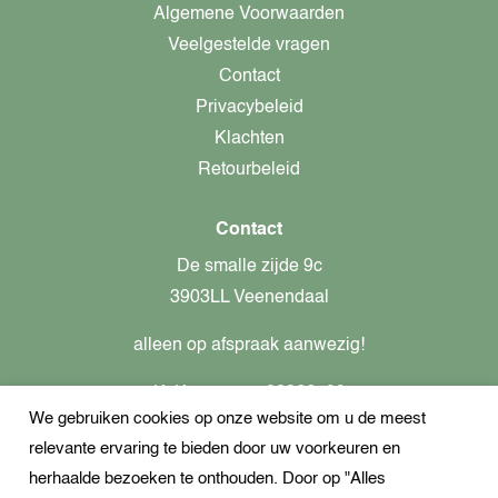
Algemene Voorwaarden
Veelgestelde vragen
Contact
Privacybeleid
Klachten
Retourbeleid
Contact
De smalle zijde 9c
3903LL Veenendaal
alleen op afspraak aanwezig!
KvK-nummer: 82366799
We gebruiken cookies op onze website om u de meest
Btw-nummer: nl862437301B01
relevante ervaring te bieden door uw voorkeuren en
+31621944547
herhaalde bezoeken te onthouden. Door op "Alles